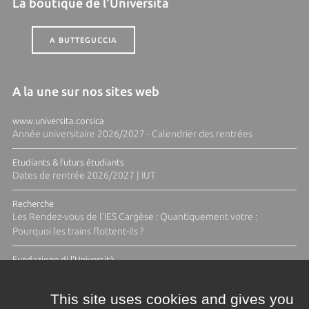
La boutique de l'Università
A BUTTEGUCCIA
A la une sur nos sites web
www.universita.corsica
Année universitaire 2026/2027 - Calendrier des rentrées
Etudiants & futurs étudiants
Dates de rentrée 2026/2027 | IUT
Recherche
Les Rendez-vous de l'IES Cargèse : Quantiquement votre :
Pourquoi les trains flottent-ils ?
Fundazione di l'Università
Résidence Ange Tomasi "Lagune and Zeste" avec la photographe
Diane Moulenc
This site uses cookies and gives you